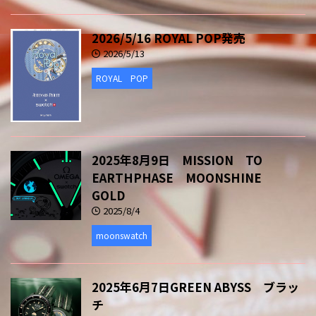
2026/5/16 ROYAL POP発売
2026/5/13
ROYAL POP
2025年8月9日 MISSION TO
EARTHPHASE MOONSHINE
GOLD
2025/8/4
moonswatch
2025年6月7日GREEN ABYSS ブラッ
チ