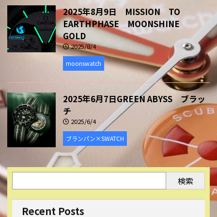
2025年8月9日 MISSION TO
EARTHPHASE MOONSHINE
GOLD
2025/8/4
moonswatch
2025年6月7日GREEN ABYSS ブラッ
チ
2025/6/4
ブランパン×SWATCH
検索
Recent Posts