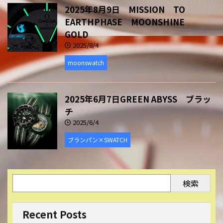
2025年8月9日 MISSION TO
EARTHPHASE MOONSHINE
GOLD
2025/8/4
moonswatch
2025年6月7日GREEN ABYSS ブラッ
チ
2025/6/4
ブランパン×SWATCH
検索
Recent Posts